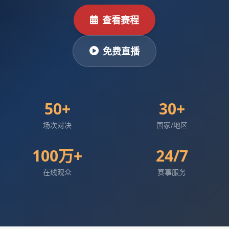
查看赛程
免费直播
50+
30+
场次对决
国家/地区
100万+
24/7
在线观众
赛事服务