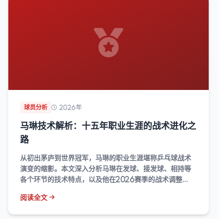
球员分析
2026年
马琳技术解析：十五年职业生涯的战术进化之
路
从初出茅庐到世界冠军，马琳的职业生涯堪称乒乓球战术
演变的缩影。本文深入分析马琳在发球、接发球、相持等
各个环节的技术特点，以及他在2026赛季的战术调整...
阅读全文