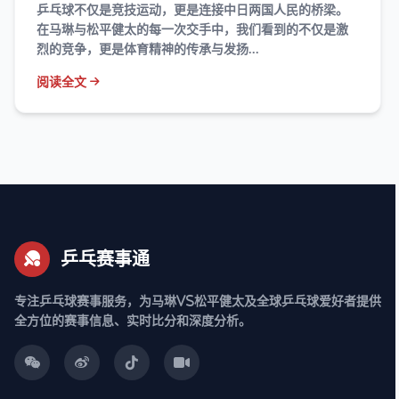
乒乓球不仅是竞技运动，更是连接中日两国人民的桥梁。
在马琳与松平健太的每一次交手中，我们看到的不仅是激
烈的竞争，更是体育精神的传承与发扬...
阅读全文
乒乓赛事通
专注乒乓球赛事服务，为马琳vs松平健太及全球乒乓球爱好者提供
全方位的赛事信息、实时比分和深度分析。