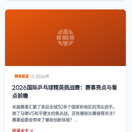
赛事报道
2026年
2026国际乒乓球精英挑战赛：赛事亮点与看
点前瞻
本届赛事汇聚了来自全球30多个国家和地区的顶尖选手。
除了马琳vs松平健太的焦点战，还有哪些比赛值得关注？
赛事组委会带来了哪些创新体验？...
阅读全文