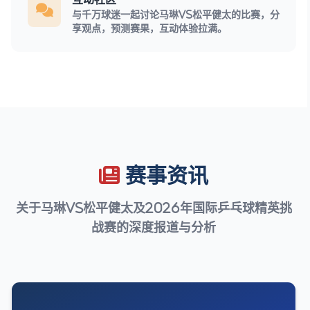
与千万球迷一起讨论马琳vs松平健太的比赛，分
享观点，预测赛果，互动体验拉满。
赛事资讯
关于马琳vs松平健太及2026年国际乒乓球精英挑
战赛的深度报道与分析