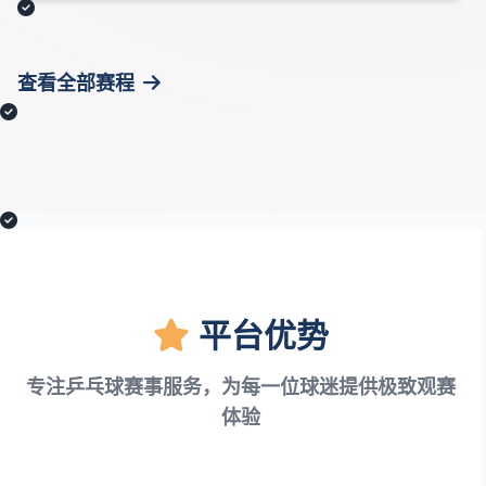
查看全部赛程
平台优势
专注乒乓球赛事服务，为每一位球迷提供极致观赛
体验