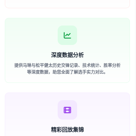
深度数据分析
提供马琳与松平健太历史交锋记录、技术统计、胜率分析
等深度数据，助您全面了解选手实力对比。
精彩回放集锦