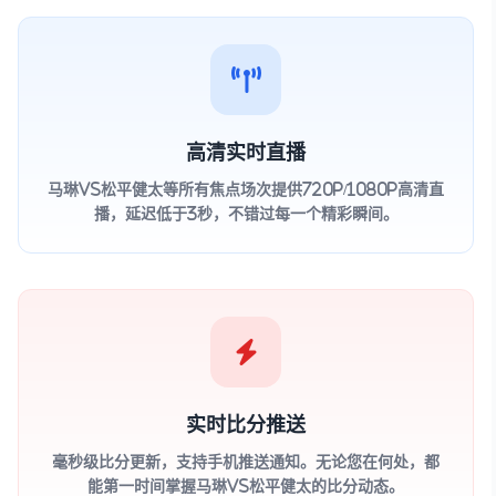
高清实时直播
马琳vs松平健太等所有焦点场次提供720P/1080P高清直
播，延迟低于3秒，不错过每一个精彩瞬间。
实时比分推送
毫秒级比分更新，支持手机推送通知。无论您在何处，都
能第一时间掌握马琳vs松平健太的比分动态。